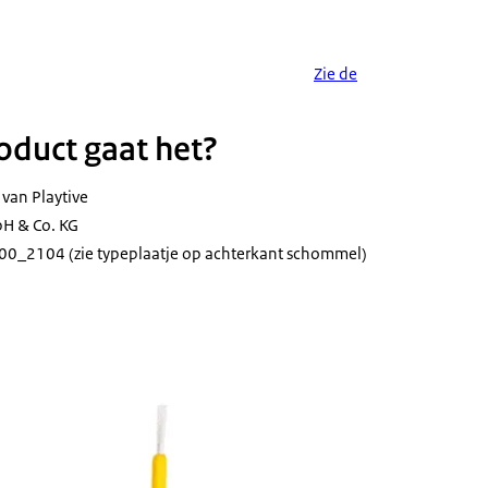
Zie de
duct gaat het?
 van Playtive
H & Co. KG
0_2104 (zie typeplaatje op achterkant schommel)
wing van Playtive inclusief typeplaatje