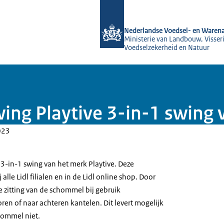
Naar de homepage van NVWA
Nederlandse Voedsel- en Warena
Ministerie van Landbouw, Visseri
Voedselzekerheid en Natuur
ng Playtive 3-in-1 swing v
023
 3-in-1 swing van het merk Playtive. Deze
alle Lidl filialen en in de Lidl online shop. Door
e zitting van de schommel bij gebruik
ren of naar achteren kantelen. Dit levert mogelijk
hommel niet.