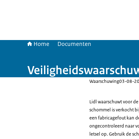
Home
Documenten
Veiligheidswaarschuwi
Waarschuwing
03-08-2
Lidl waarschuwt voor de
schommel is verkocht bij 
een fabricagefout kan d
ongecontroleerd naar vo
letsel op. Gebruik de sc