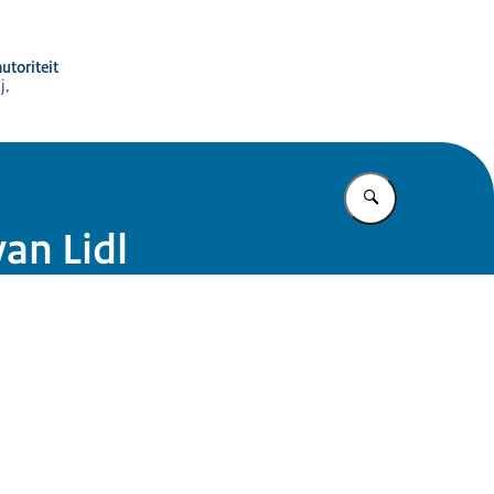
utoriteit
j,
Vul in wat u z
an Lidl