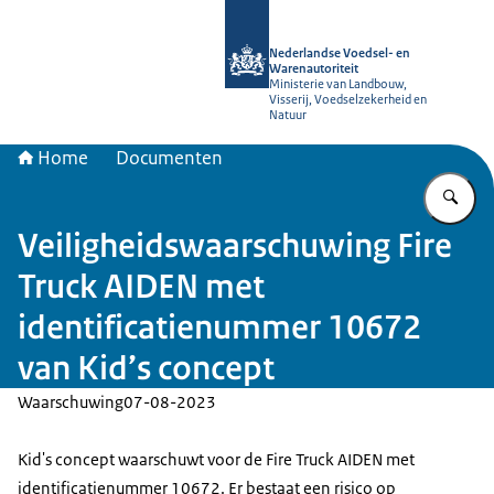
Naar de homepage van NVWA
Nederlandse Voedsel- en
Warenautoriteit
Ministerie van Landbouw,
Visserij, Voedselzekerheid en
Natuur
Home
Documenten
Vu
Veiligheidswaarschuwing Fire
Truck AIDEN met
identificatienummer 10672
van Kid’s concept
Waarschuwing
07-08-2023
Kid's concept waarschuwt voor de Fire Truck AIDEN met
identificatienummer 10672. Er bestaat een risico op