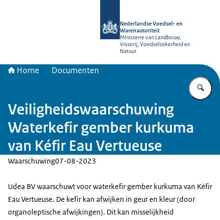
Naar de homepage van NVWA
Nederlandse Voedsel- en
Warenautoriteit
Ministerie van Landbouw,
Visserij, Voedselzekerheid en
Natuur
Home
Documenten
Vu
Veiligheidswaarschuwing
Waterkefir gember kurkuma
van Kéfir Eau Vertueuse
Waarschuwing
07-08-2023
Udea BV waarschuwt voor waterkefir gember kurkuma van Kéfir
Eau Vertueuse. De kefir kan afwijken in geur en kleur (door
organoleptische afwijkingen). Dit kan misselijkheid