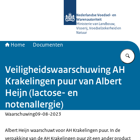
Naar de homepage van NVWA
Nederlandse Voedsel- en
Warenautoriteit
Ministerie van Landbouw,
Visserij, Voedselzekerheid en
Natuur
Home
Documenten
Vu
Veiligheidswaarschuwing AH
Krakelingen puur van Albert
Heijn (lactose- en
notenallergie)
Waarschuwing
09-08-2023
Albert Heijn waarschuwt voor AH Krakelingen puur. In de
verpakking van de AH Krakelingen puur zit een ander product