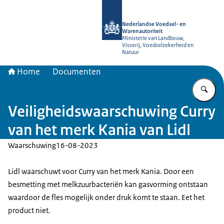
Naar de homepage van NVWA
Nederlandse Voedsel- en
Warenautoriteit
Ministerie van Landbouw,
Visserij, Voedselzekerheid en
Natuur
Home
Documenten
Vu
Veiligheidswaarschuwing Curry
van het merk Kania van Lidl
Waarschuwing
16-08-2023
Lidl waarschuwt voor Curry van het merk Kania. Door een
besmetting met melkzuurbacteriën kan gasvorming ontstaan
waardoor de fles mogelijk onder druk komt te staan. Eet het
product niet.