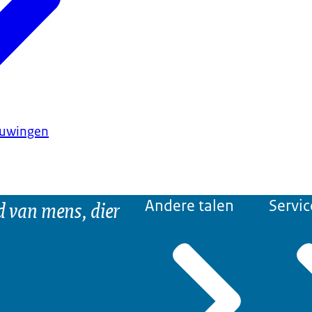
huwingen
d van mens, dier
Andere talen
Servic