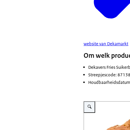
website van Dekamarkt
Om welk produc
Dekavers Fries Suike
Streepjescode: 871
Houdbaarheidsdatum
Vergroot afbeelding Veilig