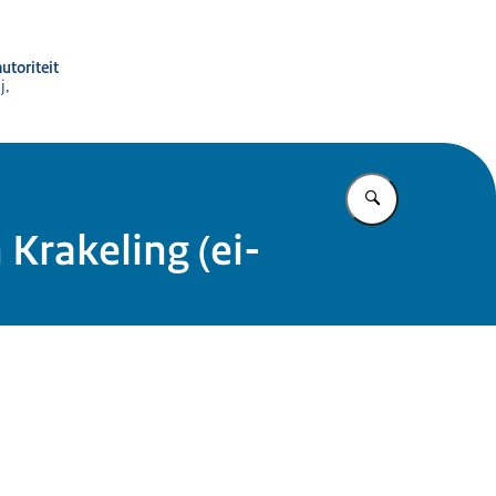
utoriteit
j,
Vul in wat u z
Krakeling (ei-