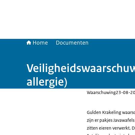
Home
Documenten
Veiligheidswaarschuw
allergie)
Waarschuwing
23-08-2
Gulden Krakeling waarsc
zijn er pakjes Javawafel
zitten eieren verwerkt. D