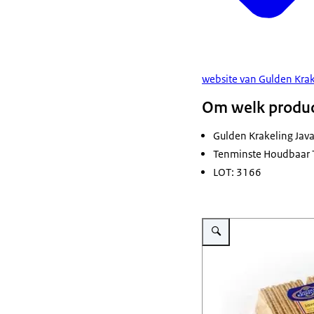
website van Gulden Kra
Om welk produc
Gulden Krakeling Jav
Tenminste Houdbaar 
LOT: 3166
Vergroot afbeelding Veilig