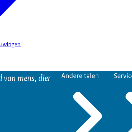
huwingen
d van mens, dier
Andere talen
Servic