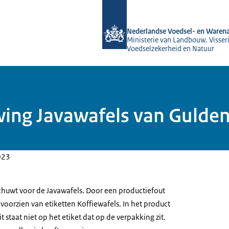
Naar de homepage van NVWA
Nederlandse Voedsel- en Warena
Ministerie van Landbouw, Visseri
Voedselzekerheid en Natuur
ing Javawafels van Gulden 
023
huwt voor de Javawafels. Door een productiefout
s voorzien van etiketten Koffiewafels. In het product
it staat niet op het etiket dat op de verpakking zit.