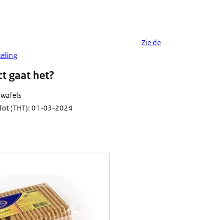
Zie de
keling
t gaat het?
awafels
Tot (THT): 01-03-2024
heidswaarschuwing Javawafels Gulden Krakeling