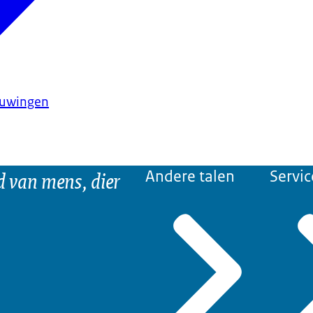
huwingen
d van mens, dier
Andere talen
Servic