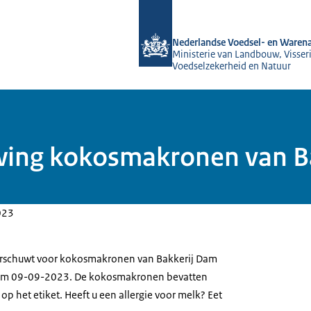
Naar de homepage van NVWA
Nederlandse Voedsel- en Warena
Ministerie van Landbouw, Visseri
Voedselzekerheid en Natuur
wing kokosmakronen van B
023
rschuwt voor kokosmakronen van Bakkerij Dam
um 09-09-2023. De kokosmakronen bevatten
 op het etiket. Heeft u een allergie voor melk? Eet