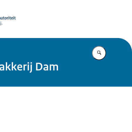
utoriteit
j,
Vul in wat u z
akkerij Dam