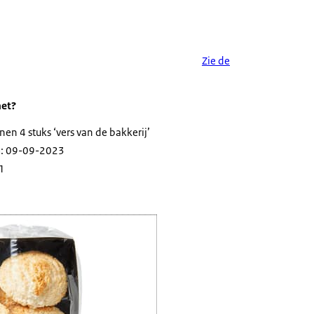
Zie de
het?
n 4 stuks ‘vers van de bakkerij’
: 09-09-2023
1
Dam Kokosmakronen