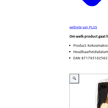
website van PLUS
Om welk product gaat 
Product: Kokosmakrone
Houdbaarheidsdatum
EAN: 871793102562
Vergroot afbeelding Van 