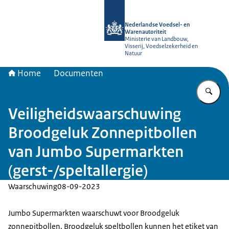
Naar de homepage van NVWA
Nederlandse Voedsel- en
Warenautoriteit
Ministerie van Landbouw,
Visserij, Voedselzekerheid en
Natuur
Home
Documenten
Vu
Veiligheidswaarschuwing
Broodgeluk Zonnepitbollen
van Jumbo Supermarkten
(gerst-/speltallergie)
Waarschuwing
08-09-2023
Jumbo Supermarkten waarschuwt voor Broodgeluk
zonnepitbollen. Broodgeluk speltbollen kunnen het etiket van