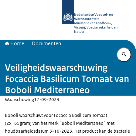
Naar de homepage van NVWA
Nederlandse Voedsel- en
Warenautoriteit
Ministerie van Landbouw,
Visserij, Voedselzekerheid en
Natuur
Home
Documenten
Vu
Veiligheidswaarschuwing
Focaccia Basilicum Tomaat van
Boboli Mediterraneo
Waarschuwing
17-09-2023
Boboli waarschuwt voor Focaccia Basilicum Tomaat
(2x165gram) van het merk “Boboli Mediterraneo” met
houdbaarheidsdatum 3-10-2023. Het product kan de bacterie