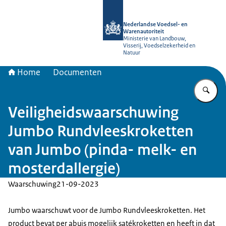
Naar de homepage van NVWA
Nederlandse Voedsel- en
Warenautoriteit
Ministerie van Landbouw,
Visserij, Voedselzekerheid en
Natuur
Home
Documenten
Vu
Veiligheidswaarschuwing
Jumbo Rundvleeskroketten
van Jumbo (pinda- melk- en
mosterdallergie)
Waarschuwing
21-09-2023
Jumbo waarschuwt voor de Jumbo Rundvleeskroketten. Het
product bevat per abuis mogelijk satékroketten en heeft in dat