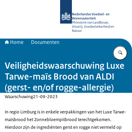
Naar de homepage van NVWA
Nederlandse Voedsel- en
Warenautoriteit
Ministerie van Landbouw,
Visserij, Voedselzekerheid en
Natuur
Home
Documenten
Vu
Veiligheidswaarschuwing Luxe
Tarwe-maïs Brood van ALDI
(gerst- en/of rogge-allergie)
Waarschuwing
21-09-2023
In regio Limburg is in enkele verpakkingen van het Luxe Tarwe-
maïsbrood het Zonnebloempitbrood terechtgekomen.
Hierdoor zijn de ingrediënten gerst en rogge niet vermeld op