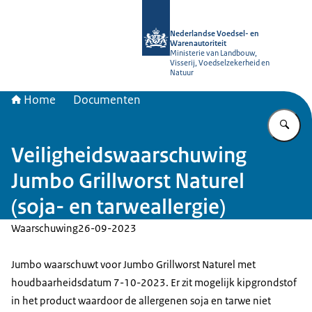
Naar de homepage van NVWA
Nederlandse Voedsel- en
Warenautoriteit
Ministerie van Landbouw,
Visserij, Voedselzekerheid en
Natuur
Home
Documenten
Vu
Veiligheidswaarschuwing
Jumbo Grillworst Naturel
(soja- en tarweallergie)
Waarschuwing
26-09-2023
Jumbo waarschuwt voor Jumbo Grillworst Naturel met
houdbaarheidsdatum 7-10-2023. Er zit mogelijk kipgrondstof
in het product waardoor de allergenen soja en tarwe niet