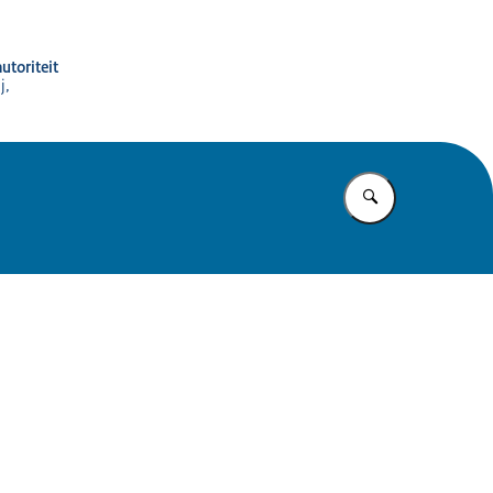
utoriteit
j,
Vul in wat u z