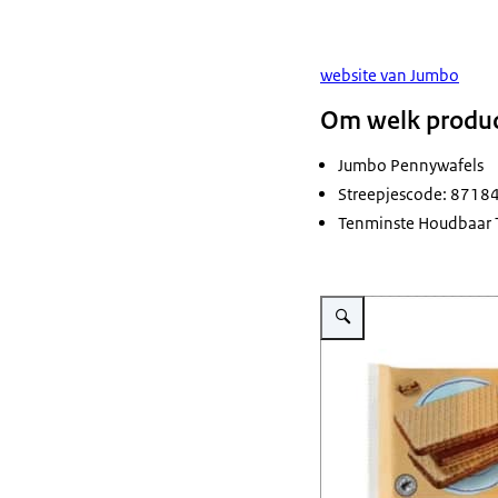
website van Jumbo
Om welk produc
Jumbo Pennywafels
Streepjescode: 871
Tenminste Houdbaar 
Vergroot afbeelding Veili