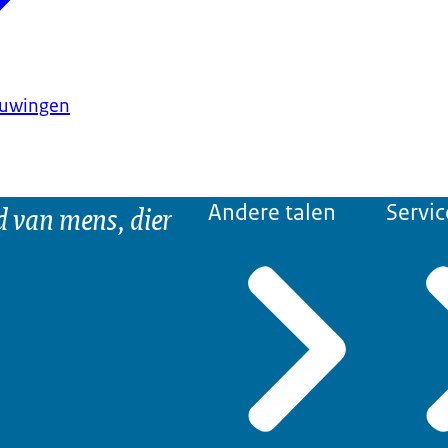
huwingen
d van mens, dier
Andere talen
Servic