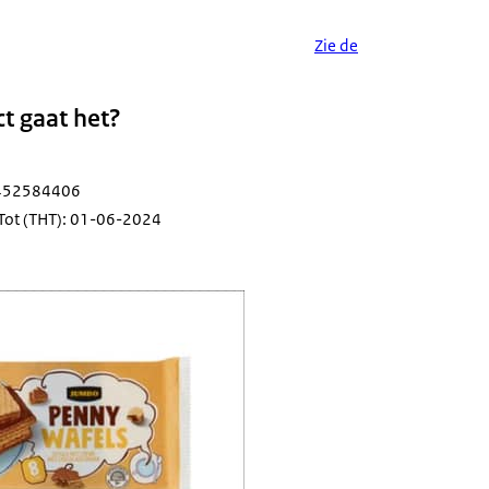
Zie de
t gaat het?
8452584406
Tot (THT): 01-06-2024
gheidswaarschuwing Pennywafels Jumbo