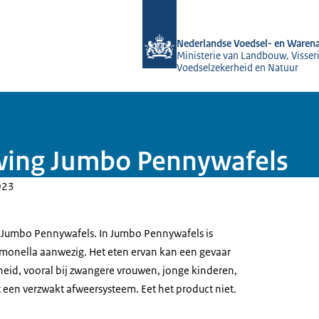
Naar de homepage van NVWA
Nederlandse Voedsel- en Warena
Ministerie van Landbouw, Visseri
Voedselzekerheid en Natuur
wing Jumbo Pennywafels
023
Jumbo Pennywafels. In Jumbo Pennywafels is
lmonella aanwezig. Het eten ervan kan een gevaar
id, vooral bij zwangere vrouwen, jonge kinderen,
en verzwakt afweersysteem. Eet het product niet.