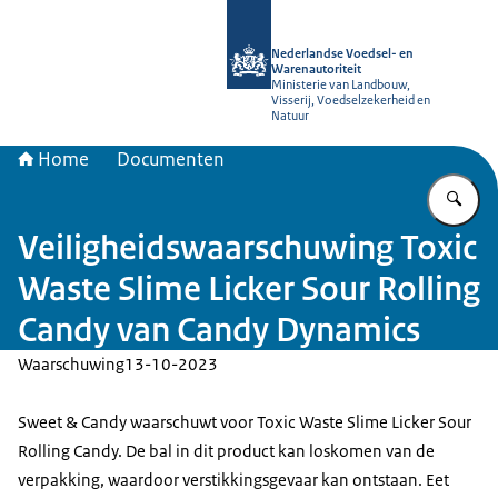
Naar de homepage van NVWA
Nederlandse Voedsel- en
Warenautoriteit
Ministerie van Landbouw,
Visserij, Voedselzekerheid en
Natuur
Home
Documenten
Vu
Veiligheidswaarschuwing Toxic
Waste Slime Licker Sour Rolling
Candy van Candy Dynamics
Waarschuwing
13-10-2023
Sweet & Candy waarschuwt voor Toxic Waste Slime Licker Sour
Rolling Candy. De bal in dit product kan loskomen van de
verpakking, waardoor verstikkingsgevaar kan ontstaan. Eet