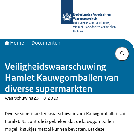
Naar de homepage van NVWA
Nederlandse Voedsel- en
Warenautoriteit
Ministerie van Landbouw,
Visserij, Voedselzekerheid en
Natuur
Home
Documenten
Vu
Veiligheidswaarschuwing
Hamlet Kauwgomballen van
diverse supermarkten
Waarschuwing
23-10-2023
Diverse supermarkten waarschuwen voor Kauwgomballen van
Hamlet. Na controle is gebleken dat de kauwgomballen
mogelijk stukjes metaal kunnen bevatten. Eet deze