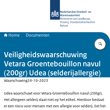
Naar de homepage van NVWA
Nederlandse Voedsel- en
Warenautoriteit
Ministerie van Landbouw,
Visserij, Voedselzekerheid en
Natuur
Home
Documenten
Vu
Veiligheidswaarschuwing
Vetara Groentebouillon navul
(200gr) Udea (selderijallergie)
Waarschuwing
24-10-2023
Udea waarschuwt voor Vetara Groentebouillon navul (200gr).
Het allergeen selderij staat niet op het etiket. Hierdoor bestaat
er een risico voor mensen met een allergie voor selderij. Eet het