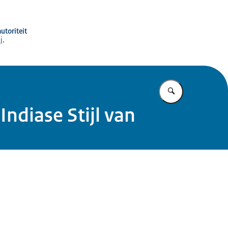
utoriteit
j,
Vul in wat u z
ndiase Stijl van