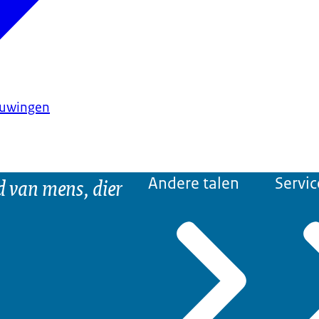
huwingen
d van mens, dier
Andere talen
Servic