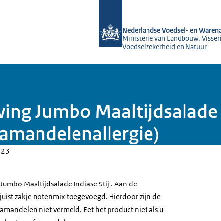
Naar de homepage van NVWA
Nederlandse Voedsel- en Warena
Ministerie van Landbouw, Visseri
Voedselzekerheid en Natuur
ing Jumbo Maaltijdsalade I
amandelenallergie)
023
umbo Maaltijdsalade Indiase Stijl. Aan de
juist zakje notenmix toegevoegd. Hierdoor zijn de
amandelen niet vermeld. Eet het product niet als u