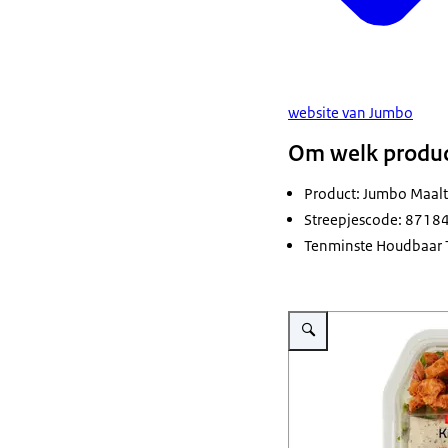
website van Jumbo
Om welk produc
Product: Jumbo Maalti
Streepjescode: 871
Tenminste Houdbaar 
Vergroot afbeelding Veiligh