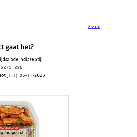
Zie de
t gaat het?
jdsalade Indiase Stijl
8452751280
Tot (THT): 06-11-2023
eidswaarschuwing Jumbo maaltijdsalade Indiase stijl