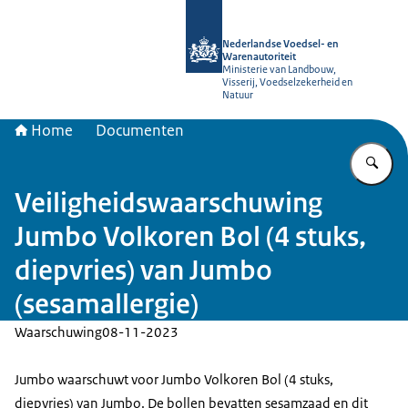
Naar de homepage van NVWA
Nederlandse Voedsel- en
Warenautoriteit
Ministerie van Landbouw,
Visserij, Voedselzekerheid en
Natuur
Home
Documenten
Vu
Veiligheidswaarschuwing
Jumbo Volkoren Bol (4 stuks,
diepvries) van Jumbo
(sesamallergie)
Waarschuwing
08-11-2023
Jumbo waarschuwt voor Jumbo Volkoren Bol (4 stuks,
diepvries) van Jumbo. De bollen bevatten sesamzaad en dit