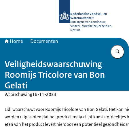
Naar de homepage van NVWA
Nederlandse Voedsel- en
Warenautoriteit
Ministerie van Landbouw,
Visserij, Voedselzekerheid en
Natuur
Home
Documenten
Vu
Veiligheidswaarschuwing
Roomijs Tricolore van Bon
Gelati
Waarschuwing
16-11-2023
Lidl waarschuwt voor Roomijs Tricolore van Bon Gelati. Het kan ni
worden uitgesloten dat het product metaal- of kunststofdeeltjes b
eten van het product levert hierdoor een potentieel gezondheidsr