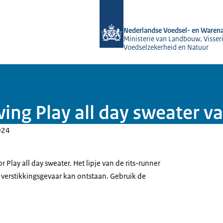
Naar de homepage van NVWA
Nederlandse Voedsel- en Warena
Ministerie van Landbouw, Visseri
Voedselzekerheid en Natuur
ing Play all day sweater v
024
 Play all day sweater. Het lipje van de rits-runner
verstikkingsgevaar kan ontstaan. Gebruik de