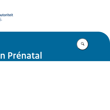
utoriteit
j,
Vul in wat u z
an Prénatal