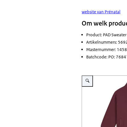
website van Prénatal
Om welk produc
Product: PAD Sweater 
Artikelnummers: 56
Masternummer: 145
Batchcode: PO: 76841
Vergroot afbeelding Rode sw