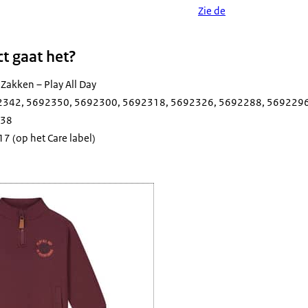
Zie de
t gaat het?
Zakken – Play All Day
92342, 5692350, 5692300, 5692318, 5692326, 5692288, 569229
838
7 (op het Care label)
eater met rits van Prénatal