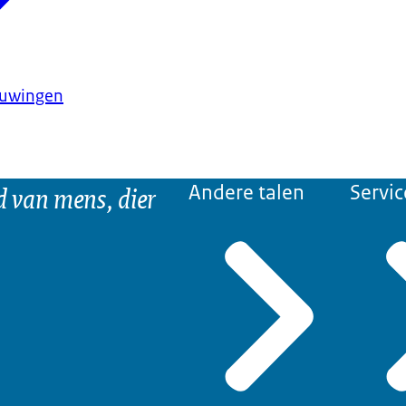
huwingen
d van mens, dier
Andere talen
Servic