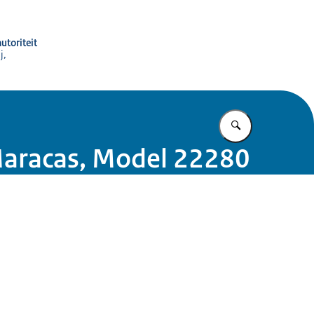
utoriteit
j,
Vul in wat u z
Maracas, Model 22280