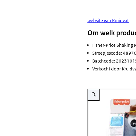
website van Kruidvat
Om welk produc
Fisher-Price Shaking
Streepjescode: 489
Batchcode: 2023101
Verkocht door Kruidv
Vergroot afbeelding Fisher