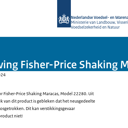
Naar de homepage van NVWA
Nederlandse Voedsel- en Warena
Ministerie van Landbouw, Visseri
Voedselzekerheid en Natuur
ing Fisher-Price Shaking 
024
r Fisher-Price Shaking Maracas, Model 22280. Uit
k van dit product is gebleken dat het neusgedeelte
osgetrokken. Dit kan verstikkingsgevaar
roduct niet!