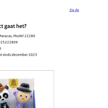
Zie de
t gaat het?
 Maracas, Model 22280
7025222809
5
at sinds december 2023
-Price Shaking Maracas 2 voor baby's van 6+, koe en aap in een verpakking