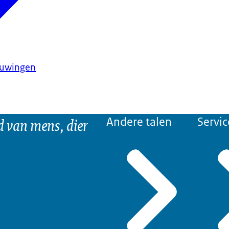
huwingen
d van mens, dier
Andere talen
Servic