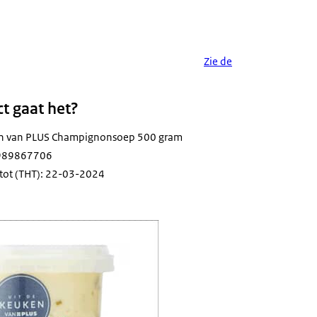
Zie de
t gaat het?
ken van PLUS Champignonsoep 500 gram
8989867706
tot (THT): 22-03-2024
ic emmer met champignonsoep van PLUS