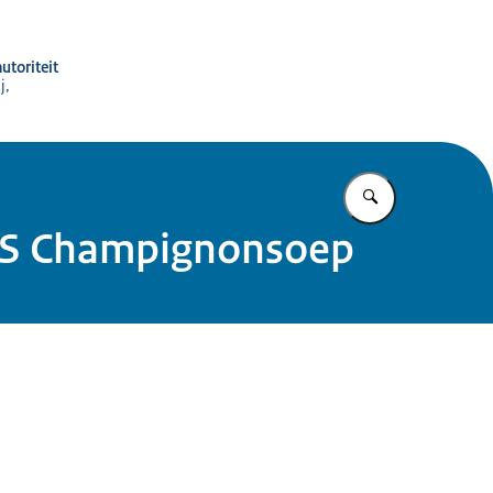
utoriteit
j,
Vul in wat u z
LUS Champignonsoep