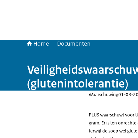
Home
Documenten
Veiligheidswaarschu
(glutenintolerantie)
Waarschuwing
01-03-2
PLUS waarschuwt voor 
gram. Er is ten onrechte
terwijl de soep wel glute