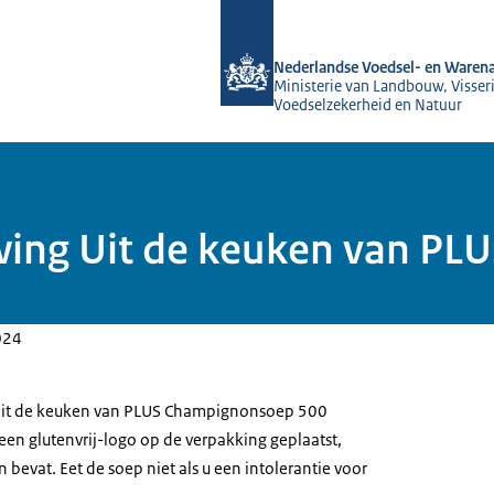
Naar de homepage van NVWA
Nederlandse Voedsel- en Warena
Ministerie van Landbouw, Visseri
Voedselzekerheid en Natuur
wing Uit de keuken van P
024
Uit de keuken van PLUS Champignonsoep 500
 een glutenvrij-logo op de verpakking geplaatst,
n bevat. Eet de soep niet als u een intolerantie voor