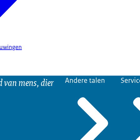
huwingen
d van mens, dier
Andere talen
Servic