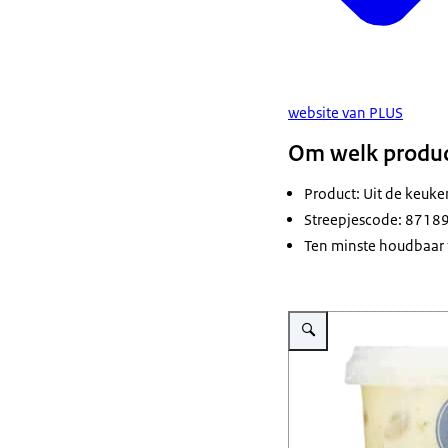
website van PLUS
Om welk produc
Product: Uit de keu
Streepjescode: 871
Ten minste houdbaar 
Vergroot afbeelding Plast