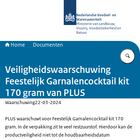
Naar de homepage van NVWA
Nederlandse Voedsel- en
Warenautoriteit
Ministerie van Landbouw,
Visserij, Voedselzekerheid en
Natuur
Home
Documenten
Vu
Veiligheidswaarschuwing
Feestelijk Garnalencocktail kit
170 gram van PLUS
Waarschuwing
22-03-2024
PLUS waarschuwt voor Feestelijk Garnalencocktail kit 170
gram. In de verpakking zit te veel restzuurstof. Hierdoor kan de
productveiligheid niet tot de houdbaarheidsdatum