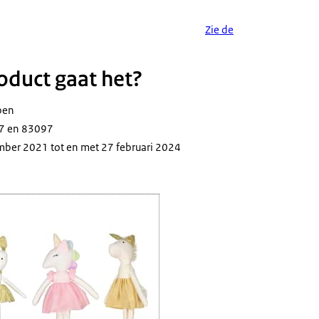
Zie de
duct gaat het?
pen
7 en 83097
mber 2021 tot en met 27 februari 2024
offen poppen met roze en gouden jurkjes