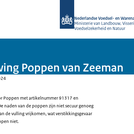
Naar de homepage van NVWA
Nederlandse Voedsel- en Warena
Ministerie van Landbouw, Visseri
Voedselzekerheid en Natuur
wing Poppen van Zeeman
024
r Poppen met artikelnummer 91317 en
e naden van de poppen zijn niet secuur genoeg
kan de vulling vrijkomen, wat verstikkingsgevaar
ppen niet.