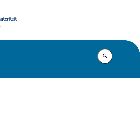
utoriteit
j,
Vul in wat u z