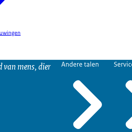
huwingen
d van mens, dier
Andere talen
Servic