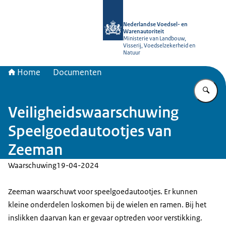
Naar de homepage van NVWA
Nederlandse Voedsel- en
Warenautoriteit
Ministerie van Landbouw,
Visserij, Voedselzekerheid en
Natuur
Home
Documenten
Vu
Veiligheidswaarschuwing
Speelgoedautootjes van
Zeeman
Waarschuwing
19-04-2024
Zeeman waarschuwt voor speelgoedautootjes. Er kunnen
kleine onderdelen loskomen bij de wielen en ramen. Bij het
inslikken daarvan kan er gevaar optreden voor verstikking.