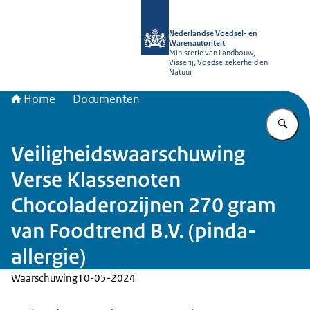
Naar de homepage van NVWA
Nederlandse Voedsel- en
Warenautoriteit
Ministerie van Landbouw,
Visserij, Voedselzekerheid en
Natuur
Home
Documenten
Vu
Veiligheidswaarschuwing
Verse Klassenoten
Chocoladerozijnen 270 gram
van Foodtrend B.V. (pinda-
allergie)
Waarschuwing
10-05-2024