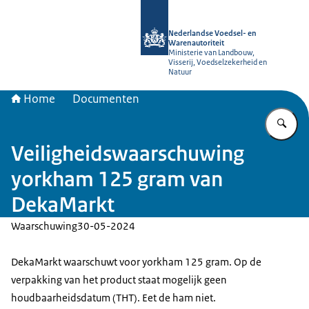
Naar de homepage van NVWA
Nederlandse Voedsel- en
Warenautoriteit
Ministerie van Landbouw,
Visserij, Voedselzekerheid en
Natuur
Home
Documenten
Vu
Veiligheidswaarschuwing
yorkham 125 gram van
DekaMarkt
Waarschuwing
30-05-2024
DekaMarkt waarschuwt voor yorkham 125 gram. Op de
verpakking van het product staat mogelijk geen
houdbaarheidsdatum (THT). Eet de ham niet.