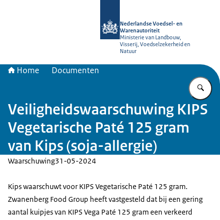
Naar de homepage van NVWA
Nederlandse Voedsel- en
Warenautoriteit
Ministerie van Landbouw,
Visserij, Voedselzekerheid en
Natuur
Home
Documenten
Vu
Veiligheidswaarschuwing KIPS
Vegetarische Paté 125 gram
van Kips (soja-allergie)
Waarschuwing
31-05-2024
Kips waarschuwt voor KIPS Vegetarische Paté 125 gram.
Zwanenberg Food Group heeft vastgesteld dat bij een gering
aantal kuipjes van KIPS Vega Paté 125 gram een verkeerd