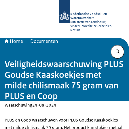
Naar de homepage van NVWA
Nederlandse Voedsel- en
Warenautoriteit
Ministerie van Landbouw,
Visserij, Voedselzekerheid en
Natuur
Home
Documenten
Vu
Veiligheidswaarschuwing PLUS
Goudse Kaaskoekjes met
milde chilismaak 75 gram van
PLUS en Coop
Waarschuwing
24-08-2024
PLUS en Coop waarschuwen voor PLUS Goudse Kaaskoekjes
met milde chilismaak 75 gram. Het product kan stukjes metaal