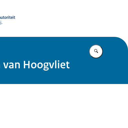
utoriteit
j,
Vul in wat u z
 van Hoogvliet