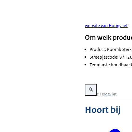
website van Hoogvliet
Om welk produc
Product: Roomboterk
Streepjescode: 871
Tenminste houdbaar t
Vergroot afbeelding Roombo
Beeld: © Hoogvliet
Hoort bij