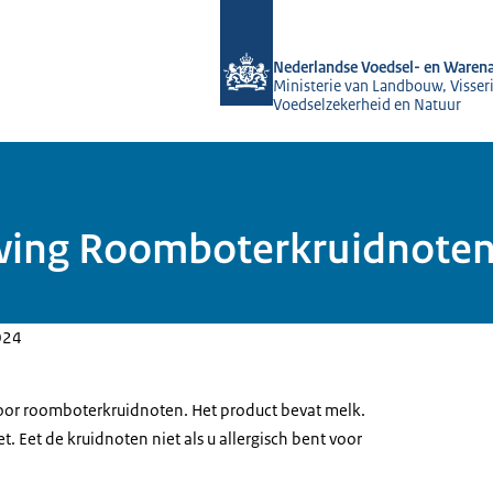
Naar de homepage van NVWA
Nederlandse Voedsel- en Warena
Ministerie van Landbouw, Visseri
Voedselzekerheid en Natuur
wing Roomboterkruidnoten
024
oor roomboterkruidnoten. Het product bevat melk.
ket. Eet de kruidnoten niet als u allergisch bent voor