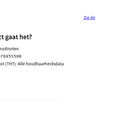
Zie de
t gaat het?
ruidnoten
2076955598
ot (THT): Alle houdbaarheidsdata
terkruidnoten van Hoogvliet