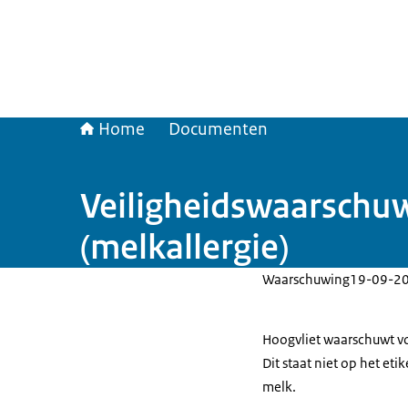
Home
Documenten
Veiligheidswaarschu
(melkallergie)
Waarschuwing
19-09-2
Hoogvliet waarschuwt v
Dit staat niet op het eti
melk.