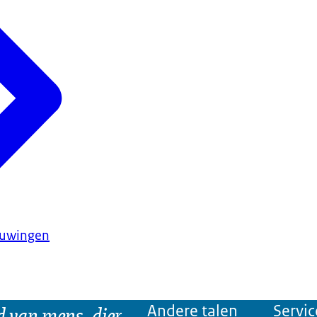
huwingen
d van mens, dier
Andere talen
Servic