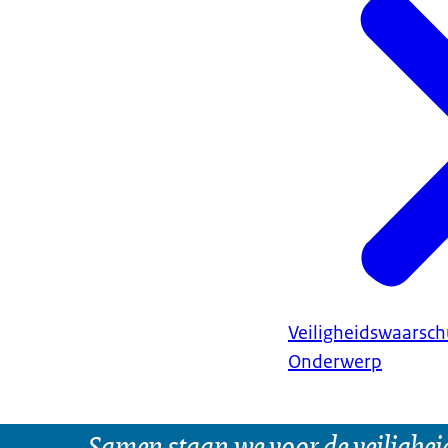
Veiligheidswaarsc
Onderwerp
Samen staan we voor de veilighei