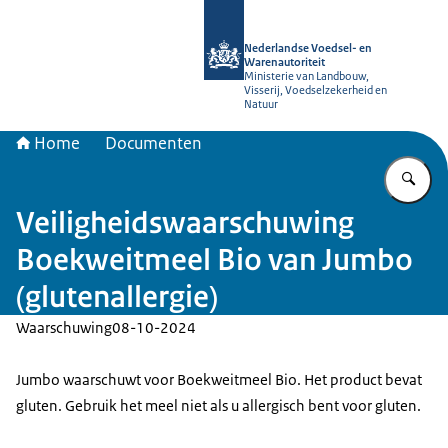
Naar de homepage van NVWA
Nederlandse Voedsel- en
Warenautoriteit
Ministerie van Landbouw,
Visserij, Voedselzekerheid en
Natuur
Home
Documenten
Vu
Veiligheidswaarschuwing
Boekweitmeel Bio van Jumbo
(glutenallergie)
Waarschuwing
08-10-2024
Jumbo waarschuwt voor Boekweitmeel Bio. Het product bevat
gluten. Gebruik het meel niet als u allergisch bent voor gluten.