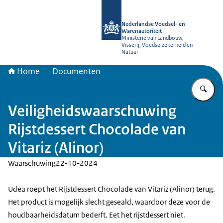
Naar de homepage van NVWA
Nederlandse Voedsel- en
Warenautoriteit
Ministerie van Landbouw,
Visserij, Voedselzekerheid en
Natuur
Home
Documenten
Vu
Veiligheidswaarschuwing
Rijstdessert Chocolade van
Vitariz (Alinor)
Waarschuwing
22-10-2024
Udea roept het Rijstdessert Chocolade van Vitariz (Alinor) terug.
Het product is mogelijk slecht geseald, waardoor deze voor de
houdbaarheidsdatum bederft. Eet het rijstdessert niet.