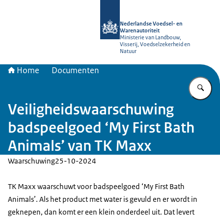
Naar de homepage van NVWA
Nederlandse Voedsel- en
Warenautoriteit
Ministerie van Landbouw,
Visserij, Voedselzekerheid en
Natuur
Home
Documenten
Vu
Veiligheidswaarschuwing
badspeelgoed ‘My First Bath
Animals’ van TK Maxx
Waarschuwing
25-10-2024
TK Maxx waarschuwt voor badspeelgoed ‘My First Bath
Animals’. Als het product met water is gevuld en er wordt in
geknepen, dan komt er een klein onderdeel uit. Dat levert