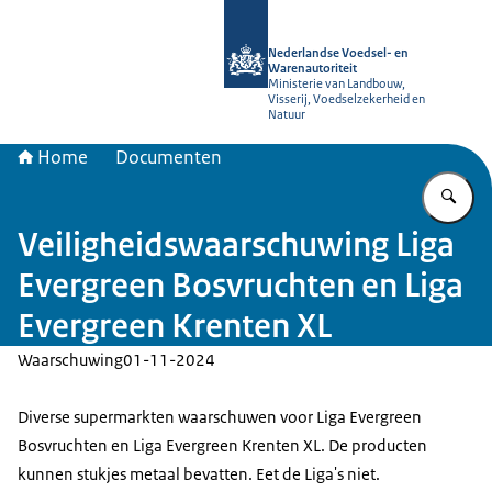
Naar de homepage van NVWA
Nederlandse Voedsel- en
Warenautoriteit
Ministerie van Landbouw,
Visserij, Voedselzekerheid en
Natuur
Home
Documenten
Vu
Veiligheidswaarschuwing Liga
Evergreen Bosvruchten en Liga
Evergreen Krenten XL
Waarschuwing
01-11-2024
Diverse supermarkten waarschuwen voor Liga Evergreen
Bosvruchten en Liga Evergreen Krenten XL. De producten
kunnen stukjes metaal bevatten. Eet de Liga's niet.