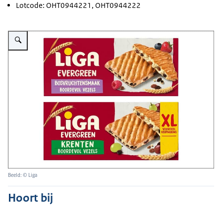
Lotcode: OHT0944221, OHT0944222
Vergroot afbeelding Liga Evergreen Bosvruchten en Liga Evergreen Krent
Beeld: © Liga
Hoort bij