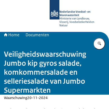
Naar de homepage van NVWA
Nederlandse Voedsel- en
Warenautoriteit
Ministerie van Landbouw,
Visserij, Voedselzekerheid en
Natuur
Home
Documenten
Vu
Veiligheidswaarschuwing
Jumbo kip gyros salade,
komkommersalade en
selleriesalade van Jumbo
Supermarkten
Waarschuwing
20-11-2024