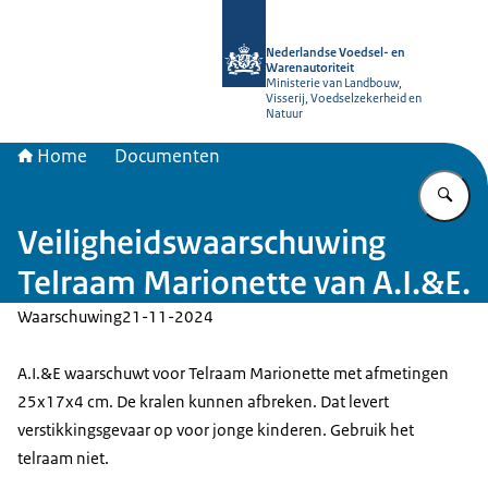
Naar de homepage van NVWA
Nederlandse Voedsel- en
Warenautoriteit
Ministerie van Landbouw,
Visserij, Voedselzekerheid en
Natuur
Home
Documenten
Vu
Veiligheidswaarschuwing
Telraam Marionette van A.I.&E.
Waarschuwing
21-11-2024
A.I.&E waarschuwt voor Telraam Marionette met afmetingen
25x17x4 cm. De kralen kunnen afbreken. Dat levert
verstikkingsgevaar op voor jonge kinderen. Gebruik het
telraam niet.