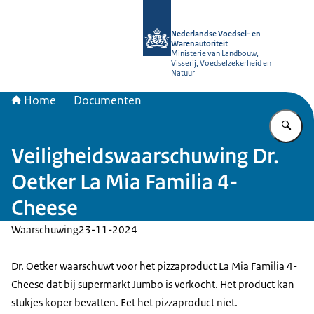
Naar de homepage van NVWA
Nederlandse Voedsel- en
Warenautoriteit
Ministerie van Landbouw,
Visserij, Voedselzekerheid en
Natuur
Home
Documenten
Vu
Veiligheidswaarschuwing Dr.
Oetker La Mia Familia 4-
Cheese
Waarschuwing
23-11-2024
Dr. Oetker waarschuwt voor het pizzaproduct La Mia Familia 4-
Cheese dat bij supermarkt Jumbo is verkocht. Het product kan
stukjes koper bevatten. Eet het pizzaproduct niet.