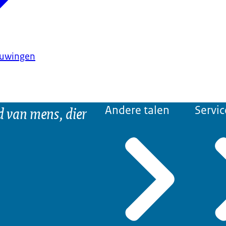
huwingen
d van mens, dier
Andere talen
Servic