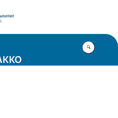
utoriteit
j,
Vul in wat u z
TAKKO