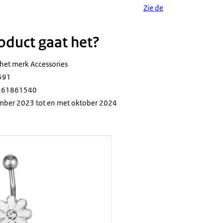
Zie de
duct gaat het?
 het merk Accessories
591
0261861540
mber 2023 tot en met oktober 2024
ericing