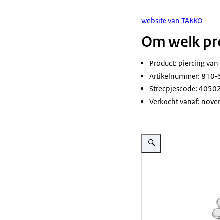
website van TAKKO
Om welk pro
Product: piercing van
Artikelnummer: 810-
Streepjescode: 405
Verkocht vanaf: nove
Vergroot afbeelding Bloempi