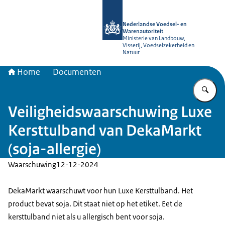
Naar de homepage van NVWA
Nederlandse Voedsel- en
Warenautoriteit
Ministerie van Landbouw,
Visserij, Voedselzekerheid en
Natuur
Home
Documenten
Vu
Veiligheidswaarschuwing Luxe
Kersttulband van DekaMarkt
(soja-allergie)
Waarschuwing
12-12-2024
DekaMarkt waarschuwt voor hun Luxe Kersttulband. Het
product bevat soja. Dit staat niet op het etiket. Eet de
kersttulband niet als u allergisch bent voor soja.