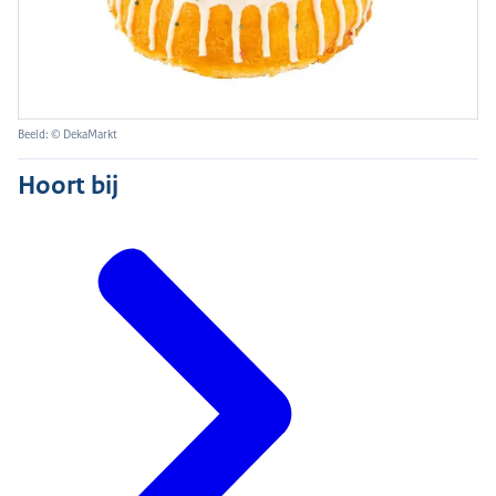
Beeld: © DekaMarkt
Hoort bij