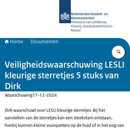
Naar de homepage van NVWA
Nederlandse Voedsel- en
Warenautoriteit
Ministerie van Landbouw,
Visserij, Voedselzekerheid en
Natuur
Home
Documenten
Vu
Veiligheidswaarschuwing LESLI
kleurige sterretjes 5 stuks van
Dirk
Waarschuwing
17-12-2024
Dirk waarschuwt voor LESLI kleurige sterretjes. Bij het
aansteken van de sterretjes kan een steekvlam ontstaan,
hierbij kunnen kleine vuurspetters op de huid of in het oog van