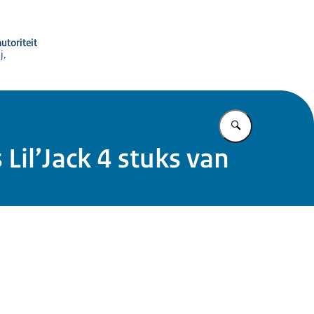
utoriteit
j,
Vul in wat u z
Lil’Jack 4 stuks van