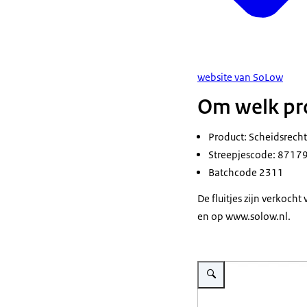
website van SoLow
Om welk pro
Product: Scheidsrechte
Streepjescode: 871
Batchcode 2311
De fluitjes zijn verkoc
en op www.solow.nl.
Vergroot afbeelding Verpakk