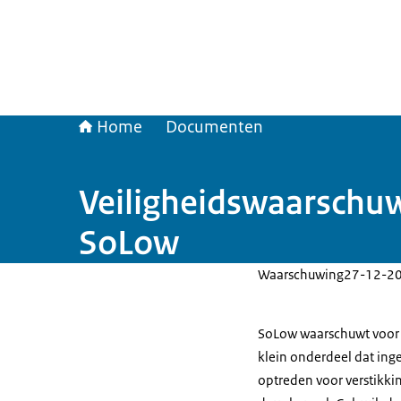
Home
Documenten
Veiligheidswaarschuwi
SoLow
Waarschuwing
27-12-2
SoLow waarschuwt voor Sc
klein onderdeel dat inge
optreden voor verstikkin