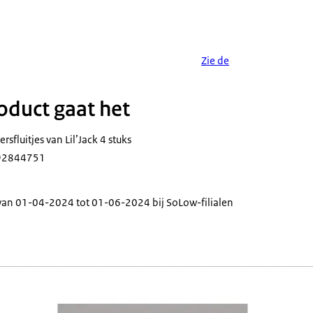
Zie de
duct gaat het
rsfluitjes van Lil’Jack 4 stuks
792844751
ht van 01-04-2024 tot 01-06-2024 bij SoLow-filialen
ing met 4 scheidsrechterfluitjes