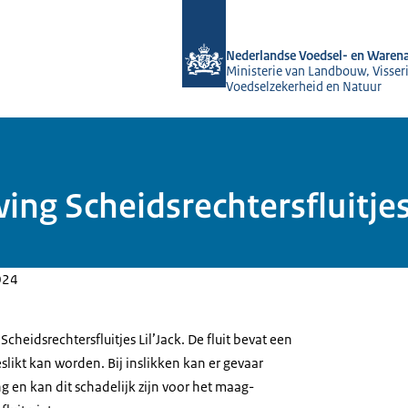
Naar de homepage van NVWA
Nederlandse Voedsel- en Warena
Ministerie van Landbouw, Visseri
Voedselzekerheid en Natuur
ng Scheidsrechtersfluitjes 
024
heidsrechtersfluitjes Lil’Jack. De fluit bevat een
slikt kan worden. Bij inslikken kan er gevaar
g en kan dit schadelijk zijn voor het maag-