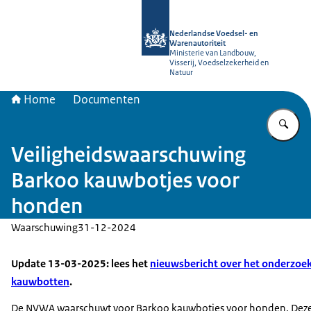
Naar de homepage van NVWA
Nederlandse Voedsel- en
Warenautoriteit
Ministerie van Landbouw,
Visserij, Voedselzekerheid en
Natuur
Home
Documenten
Vu
Veiligheidswaarschuwing
Barkoo kauwbotjes voor
honden
Waarschuwing
31-12-2024
Update 13-03-2025: lees het
nieuwsbericht over het onderzoek
kauwbotten
.
De NVWA waarschuwt voor Barkoo kauwbotjes voor honden. Dez