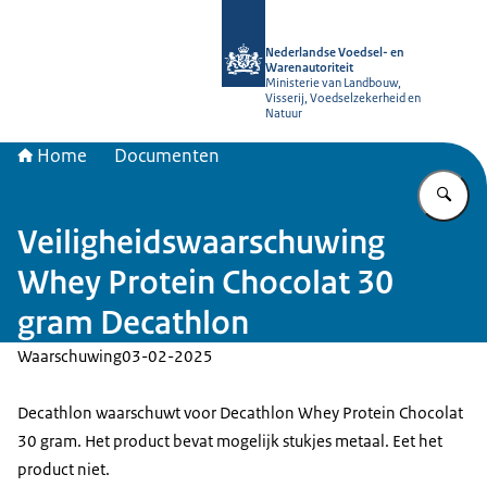
Naar de homepage van NVWA
Nederlandse Voedsel- en
Warenautoriteit
Ministerie van Landbouw,
Visserij, Voedselzekerheid en
Natuur
Home
Documenten
Vu
Veiligheidswaarschuwing
Whey Protein Chocolat 30
gram Decathlon
Waarschuwing
03-02-2025
Decathlon waarschuwt voor Decathlon Whey Protein Chocolat
30 gram. Het product bevat mogelijk stukjes metaal. Eet het
product niet.