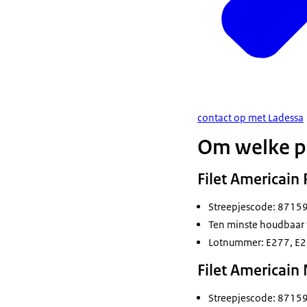
contact op met Ladessa
Om welke p
Filet Americain
Streepjescode: 871
Ten minste houdbaar
Lotnummer: E277, E
Filet Americain
Streepjescode: 871