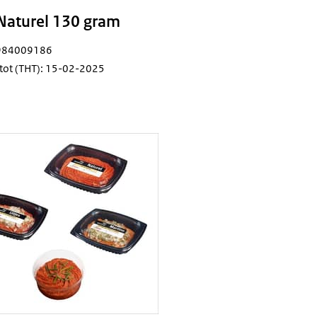
 Naturel 130 gram
5984009186
tot (THT): 15-02-2025
e soorten Filet Americain van Ladessa