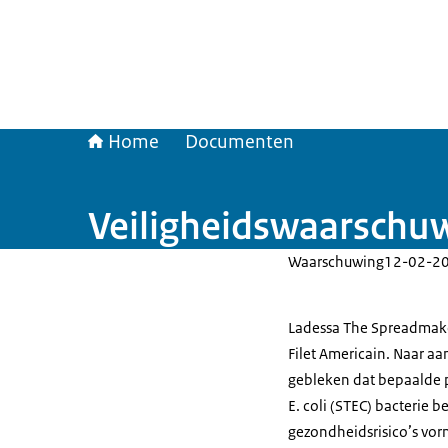
Home
Documenten
Veiligheidswaarschuw
Waarschuwing
12-02-2
Ladessa The Spreadmake
Filet Americain. Naar a
gebleken dat bepaalde 
E. coli (STEC) bacterie b
gezondheidsrisico’s vo