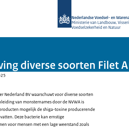
Naar de homepage van NVWA
Nederlandse Voedsel- en Warena
Ministerie van Landbouw, Visseri
Voedselzekerheid en Natuur
ing diverse soorten Filet 
025
r Nederland BV waarschuwt voor diverse soorten
anleiding van monsternames door de NVWA is
producten mogelijk de shiga-toxine producerende
evatten. Deze bacterie kan ernstige
rmen voor mensen met een lage weerstand zoals