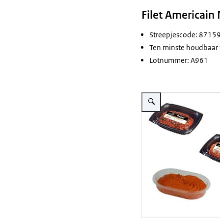
Filet Americain
Streepjescode: 871
Ten minste houdbaar 
Lotnummer: A961
Vergroot afbeelding Divers