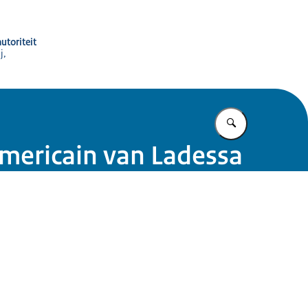
utoriteit
j,
Vul in wat u z
Americain van Ladessa