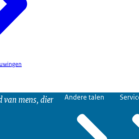
huwingen
d van mens, dier
Andere talen
Servic