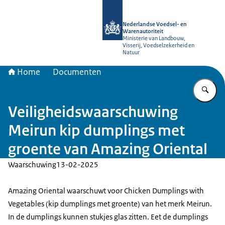
Naar de homepage van NVWA
Nederlandse Voedsel- en
Warenautoriteit
Ministerie van Landbouw,
Visserij, Voedselzekerheid en
Natuur
Home
Documenten
Vu
Veiligheidswaarschuwing
Meirun kip dumplings met
groente van Amazing Oriental
Waarschuwing
13-02-2025
Amazing Oriental waarschuwt voor Chicken Dumplings with
Vegetables (kip dumplings met groente) van het merk Meirun.
In de dumplings kunnen stukjes glas zitten. Eet de dumplings