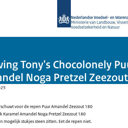
Naar de homepage van NVWA
Nederlandse Voedsel- en Warena
Ministerie van Landbouw, Visseri
Voedselzekerheid en Natuur
wing Tony's Chocolonely P
ndel Noga Pretzel Zeezout
025
rschuwt voor de repen Puur Amandel Zeezout 180
k Karamel Amandel Noga Pretzel Zeezout 180
 mogelijk stukjes steen zitten. Eet de repen niet.