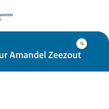
utoriteit
j,
Vul in wat u z
uur Amandel Zeezout