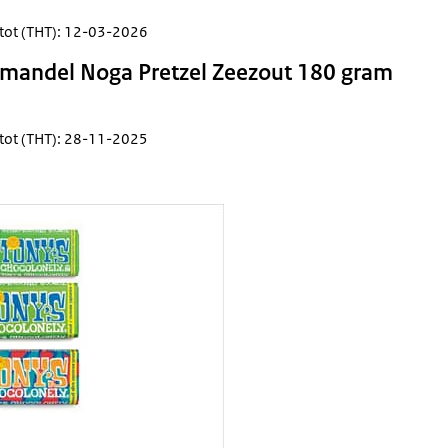
tot (THT): 12-03-2026
mandel Noga Pretzel Zeezout 180 gram
tot (THT): 28-11-2025
s Chocolonely repen Puur Amandel Zeezout 180 gram en 90 gram en Melk Ka