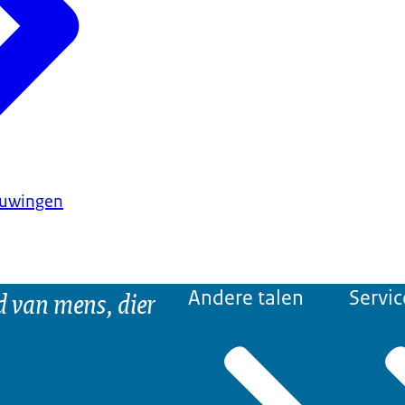
huwingen
d van mens, dier
Andere talen
Servic