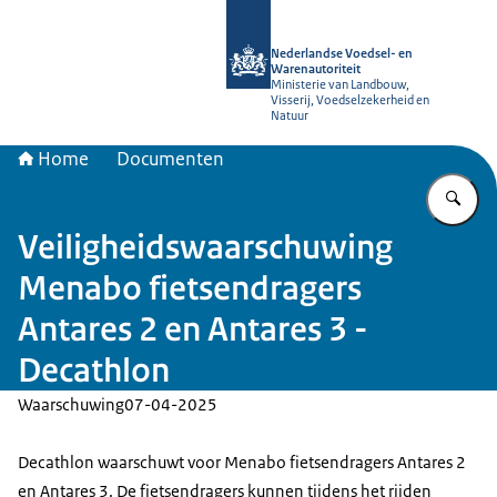
Naar de homepage van NVWA
Nederlandse Voedsel- en
Warenautoriteit
Ministerie van Landbouw,
Visserij, Voedselzekerheid en
Natuur
Home
Documenten
Vu
Veiligheidswaarschuwing
Menabo fietsendragers
Antares 2 en Antares 3 -
Decathlon
Waarschuwing
07-04-2025
Decathlon waarschuwt voor Menabo fietsendragers Antares 2
en Antares 3. De fietsendragers kunnen tijdens het rijden