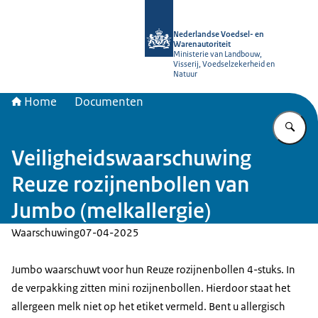
Naar de homepage van NVWA
Nederlandse Voedsel- en
Warenautoriteit
Ministerie van Landbouw,
Visserij, Voedselzekerheid en
Natuur
Home
Documenten
Vu
Veiligheidswaarschuwing
Reuze rozijnenbollen van
Jumbo (melkallergie)
Waarschuwing
07-04-2025
Jumbo waarschuwt voor hun Reuze rozijnenbollen 4-stuks. In
de verpakking zitten mini rozijnenbollen. Hierdoor staat het
allergeen melk niet op het etiket vermeld. Bent u allergisch