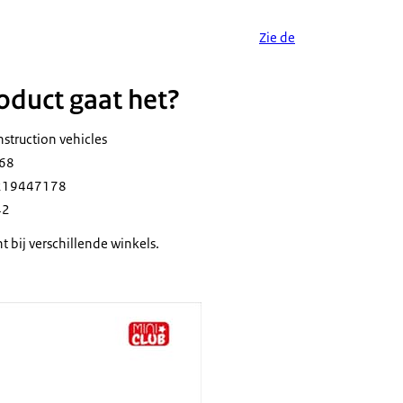
Zie de
duct gaat het?
nstruction vehicles
068
3219447178
42
t bij verschillende winkels.
ub construction vehicles