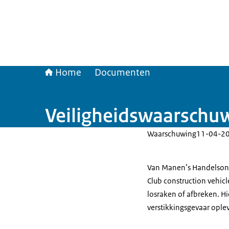
Home
Documenten
Veiligheidswaarschuw
Waarschuwing
11-04-2
Van Manen’s Handelson
Club construction vehic
losraken of afbreken. H
verstikkingsgevaar ople