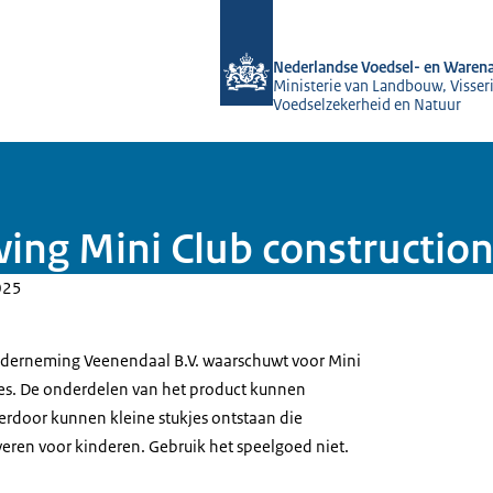
Naar de homepage van NVWA
Nederlandse Voedsel- en Warena
Ministerie van Landbouw, Visseri
Voedselzekerheid en Natuur
ing Mini Club construction
025
derneming Veenendaal B.V. waarschuwt voor Mini
les. De onderdelen van het product kunnen
ierdoor kunnen kleine stukjes ontstaan die
veren voor kinderen. Gebruik het speelgoed niet.