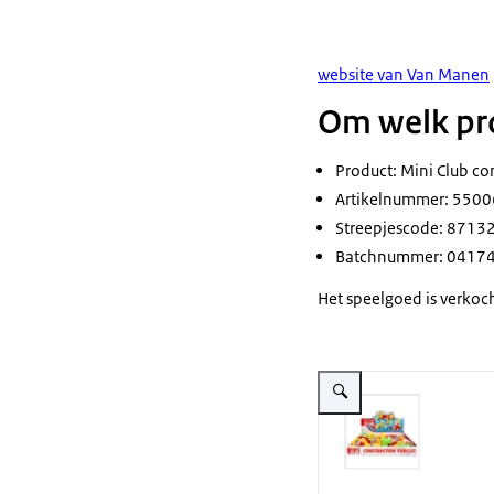
website van Van Manen
Om welk pro
Product: Mini Club co
Artikelnummer: 550
Streepjescode: 871
Batchnummer: 0417
Het speelgoed is verkoch
Vergroot afbeelding Mini Cl