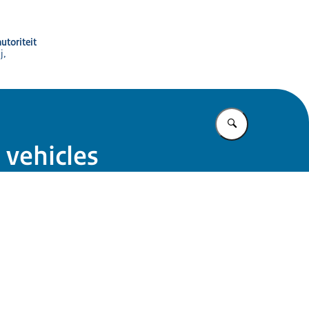
utoriteit
j,
Vul in wat u z
 vehicles