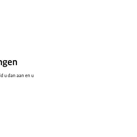
ingen
d u dan aan en u